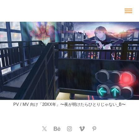
PV / MV 向け「20XX年」〜夜が明けたらひとりじゃない_B〜